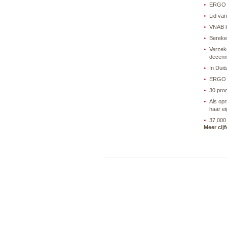
ERGO V
Lid va
VNAB l
Bereken
Verzek
decenn
In Duit
ERGO i
30 pro
Als opr
haar e
37,000 
Meer cij