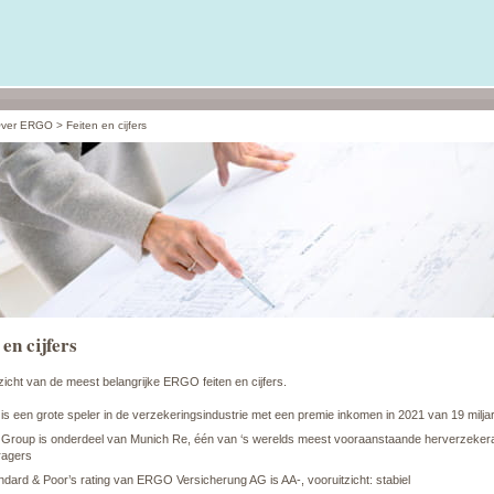
ver ERGO
>
Feiten en cijfers
 en cijfers
icht van de meest belangrijke ERGO feiten en cijfers.
s een grote speler in de verzekeringsindustrie met een premie inkomen in 2021 van 19 milja
roup is onderdeel van Munich Re, één van ‘s werelds meest vooraanstaande herverzeker
ragers
dard & Poor’s rating van ERGO Versicherung AG is AA-, vooruitzicht: stabiel