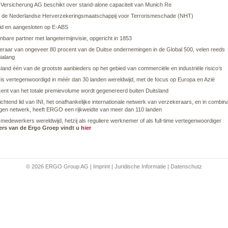
ersicherung AG beschikt over stand-alone capaciteit van Munich Re
n de Nederlandse Herverzekeringsmaatschappij voor Terrorismeschade (NHT)
id en aangesloten op E-ABS
bare partner met langetermijnvisie, opgericht in 1853
eraar van ongeveer 80 procent van de Duitse ondernemingen in de Global 500, velen reeds
ialang
sland één van de grootste aanbieders op het gebied van commerciële en industriële risico’s
s vertegenwoordigd in méér dan 30 landen wereldwijd, met de focus op Europa en Azië
cent van het totale premievolume wordt gegenereerd buiten Duitsland
ichtend lid van INI, het onafhankelijke internationale netwerk van verzekeraars, en in combin
igen netwerk, heeft ERGO een rijkweidte van meer dan 110 landen
medewerkers wereldwijd, hetzij als reguliere werknemer of als full-time vertegenwoordiger
fers van de Ergo Groep vindt u
hier
© 2026 ERGO Group AG
|
Imprint
|
Juridische Informatie
|
Datenschutz