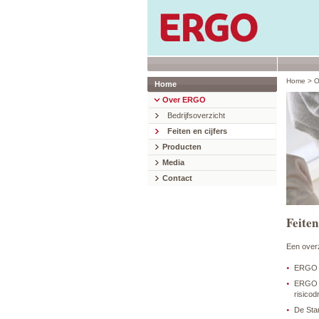
Home
>
O
Home
Over ERGO
Bedrijfsoverzicht
Feiten en cijfers
Producten
Media
Contact
Feiten
Een overz
ERGO i
ERGO G
risicod
De Stan